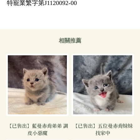
特寵業繁字第J1120092-00
【已售出】藍曼赤肯弟弟 調
【已售出】五位曼赤肯妹妹
皮小惡魔
找家中