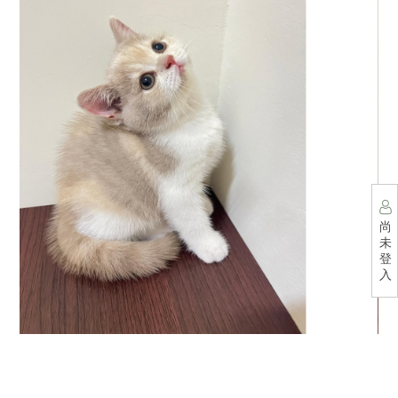
尚
未
登
入