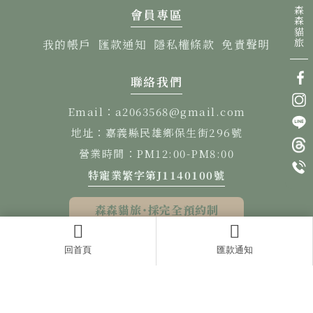
會員專區
我的帳戶
匯款通知
隱私權條款
免責聲明
聯絡我們
Email：a2063568@gmail.com
地址：嘉義縣民雄鄉保生街296號
營業時間：PM12:00-PM8:00
特寵業繁字第J1140100號
森森貓旅
˙採完全預約制
寵物住宿
寵物寄宿
貓舍
嘉義寵物住宿
民雄鄉寵物寄宿
回首頁
匯款通知
Designed by
揚京快客
Copyright © 2026
..
累積人氣: 80323