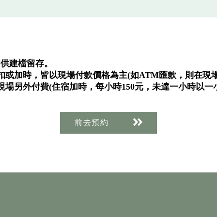
印供建檔留存。
或加時，皆以現場付款價格為主(如ATM匯款，則在現場
場另外付費(住宿加時，每小時150元，未達一小時以一
前去預約