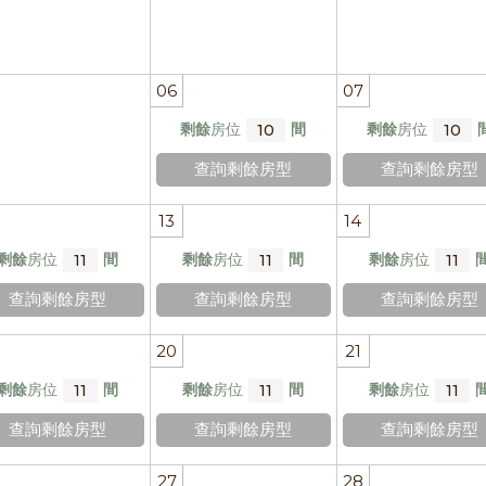
06
07
10
10
剩餘
房位
間
剩餘
房位
查詢剩餘房型
查詢剩餘房型
13
14
11
11
11
剩餘
房位
間
剩餘
房位
間
剩餘
房位
查詢剩餘房型
查詢剩餘房型
查詢剩餘房型
20
21
11
11
11
剩餘
房位
間
剩餘
房位
間
剩餘
房位
查詢剩餘房型
查詢剩餘房型
查詢剩餘房型
27
28