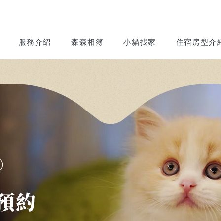
服務介紹
森森相簿
小貓找家
住宿房型介