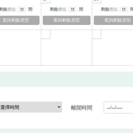
11
11
11
剩餘
房位
間
剩餘
房位
間
剩餘
房位
查詢剩餘房型
查詢剩餘房型
查詢剩餘房型
離開時間