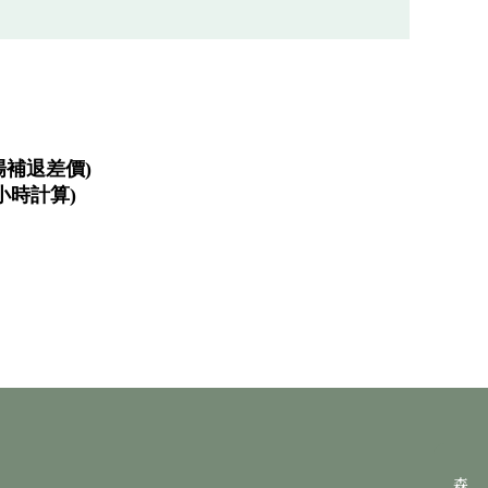
補退差價)
小時計算)