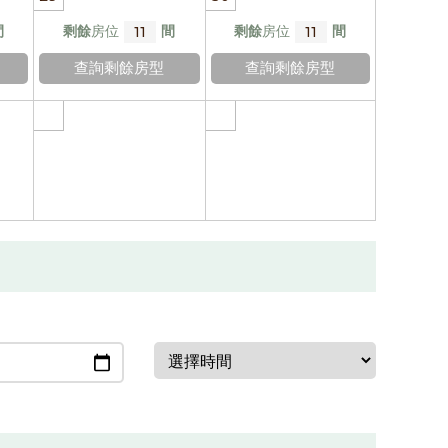
11
11
間
剩餘
房位
間
剩餘
房位
間
查詢剩餘房型
查詢剩餘房型