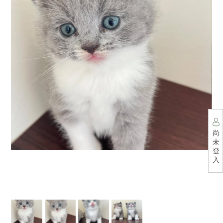
尚
未
登
入