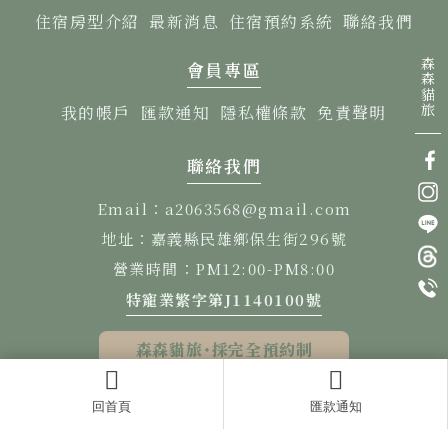
住宿房型介紹
最新消息
住宿預約系統
聯絡我們
會員專區
我的帳戶
匯款通知
隱私權條款
免責聲明
聯絡我們
Email：a2063568@gmail.com
地址：嘉義縣民雄鄉保生街296號
營業時間：PM12:00-PM8:00
特寵業繁字第J1140100號
森森貓旅
˙採完全預約制
寵物住宿
寵物寄宿
貓舍
嘉義寵物住宿
民雄鄉寵物寄宿
回首頁
匯款通知
Designed by
揚京快客
Copyright © 2026
..
累積人氣: 80173